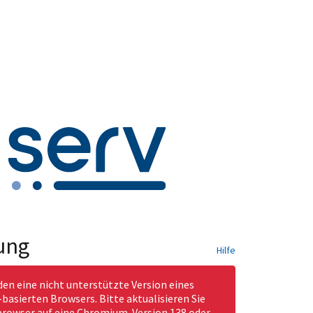
ung
Hilfe
den eine nicht unterstützte Version eines
asierten Browsers. Bitte aktualisieren Sie
rowser auf eine Chromium-Version 138 oder