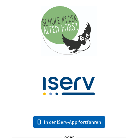
In der IServ-App fortfahren
oder