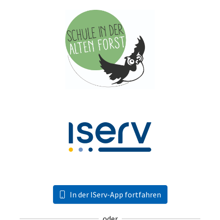
In der IServ-App fortfahren
oder